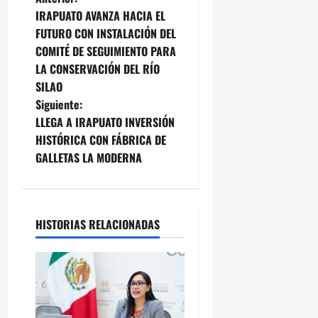
N
IRAPUATO AVANZA HACIA EL
a
FUTURO CON INSTALACIÓN DEL
COMITÉ DE SEGUIMIENTO PARA
v
LA CONSERVACIÓN DEL RÍO
e
SILAO
Siguiente:
g
LLEGA A IRAPUATO INVERSIÓN
HISTÓRICA CON FÁBRICA DE
a
GALLETAS LA MODERNA
c
i
HISTORIAS RELACIONADAS
ó
n
d