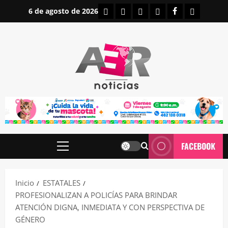
Saltar
INICIO
IRAPUATO
ESTATALES
NACIONALES
FACEBOOK
CONTAC
6 de agosto de 2026
al
contenido
FACEBOOK
Menú
principal
Inicio
ESTATALES
PROFESIONALIZAN A POLICÍAS PARA BRINDAR
ATENCIÓN DIGNA, INMEDIATA Y CON PERSPECTIVA DE
GÉNERO