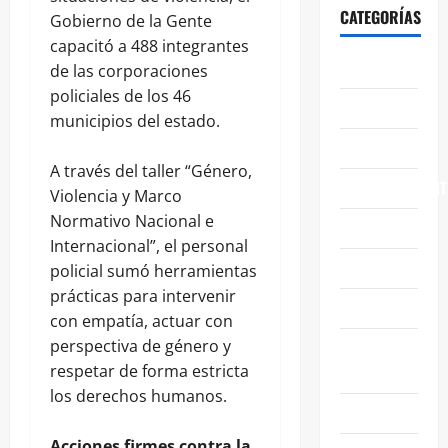
CATEGORÍAS
Gobierno de la Gente
capacitó a 488 integrantes
ABASOLO
de las corporaciones
policiales de los 46
CELAYA
municipios del estado.
EDUCACIÓN
A través del taller “Género,
ENTRETENIMIENT
Violencia y Marco
Normativo Nacional e
ESTATALES
Internacional”, el personal
FAMILIA
policial sumó herramientas
prácticas para intervenir
GENERALES
con empatía, actuar con
perspectiva de género y
GUANAJUATO
respetar de forma estricta
CAPITAL
los derechos humanos.
IRAPUATO
Acciones firmes contra la