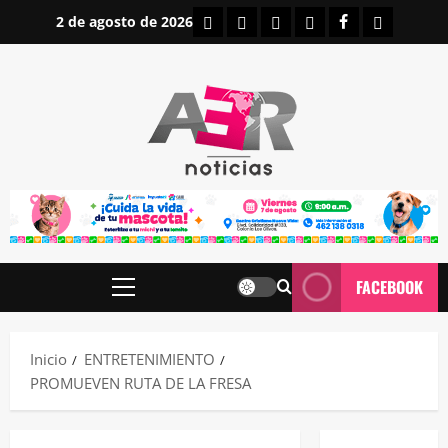
Saltar
INICIO
IRAPUATO
ESTATALES
NACIONALES
FACEBOOK
CONTAC
2 de agosto de 2026
al
contenido
FACEBOOK
Menú
principal
Inicio
ENTRETENIMIENTO
PROMUEVEN RUTA DE LA FRESA