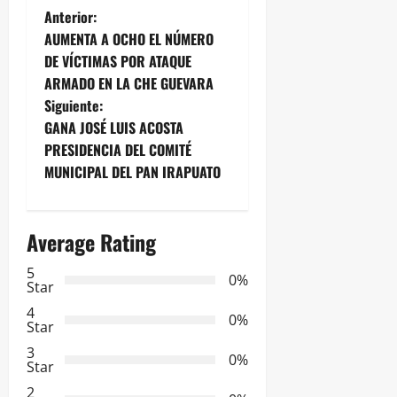
N
Anterior:
AUMENTA A OCHO EL NÚMERO
a
DE VÍCTIMAS POR ATAQUE
ARMADO EN LA CHE GUEVARA
v
Siguiente:
e
GANA JOSÉ LUIS ACOSTA
PRESIDENCIA DEL COMITÉ
g
MUNICIPAL DEL PAN IRAPUATO
a
Average Rating
c
5
i
0%
Star
ó
4
0%
Star
n
3
0%
Star
d
2