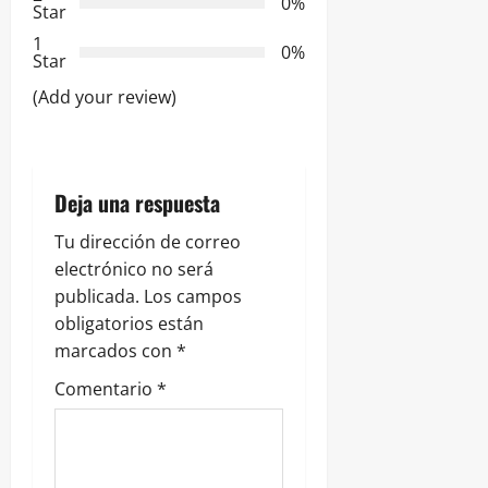
0%
Star
e
1
0%
Star
e
(Add your review)
n
t
Deja una respuesta
r
Tu dirección de correo
a
electrónico no será
publicada.
Los campos
d
obligatorios están
marcados con
*
a
Comentario
*
s