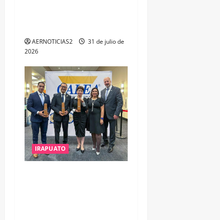
OPORTUNIDADES DE
ESTUDIO, EMPLEO Y
DESARROLLO
AERNOTICIAS2
31 de julio de
2026
IRAPUATO
IRAPUATO OBTIENE EL
TRIPLE ARCO, LA MÁXIMA
DISTINCIÓN QUE OTORGA
CALEA