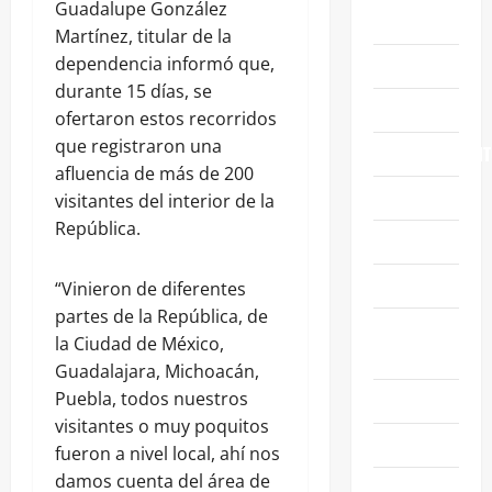
Guadalupe González
ABASOLO
Martínez, titular de la
dependencia informó que,
CELAYA
durante 15 días, se
EDUCACIÓN
ofertaron estos recorridos
que registraron una
ENTRETENIMIENT
afluencia de más de 200
ESTATALES
visitantes del interior de la
República.
FAMILIA
GENERALES
“Vinieron de diferentes
partes de la República, de
GUANAJUATO
la Ciudad de México,
CAPITAL
Guadalajara, Michoacán,
Puebla, todos nuestros
IRAPUATO
visitantes o muy poquitos
LEÓN
fueron a nivel local, ahí nos
damos cuenta del área de
NACIONALES