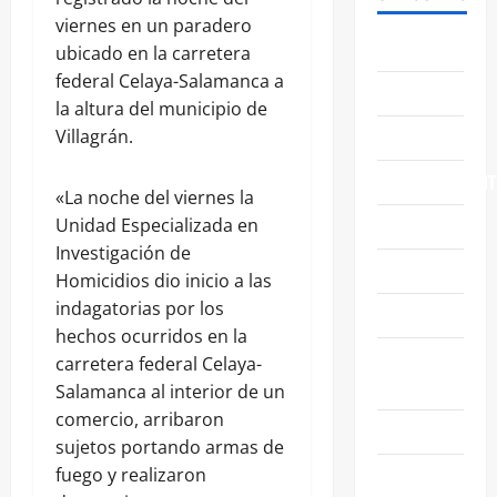
viernes en un paradero
ABASOLO
ubicado en la carretera
federal Celaya-Salamanca a
CELAYA
la altura del municipio de
EDUCACIÓN
Villagrán.
ENTRETENIMIENT
«La noche del viernes la
ESTATALES
Unidad Especializada en
Investigación de
FAMILIA
Homicidios dio inicio a las
indagatorias por los
GENERALES
hechos ocurridos en la
GUANAJUATO
carretera federal Celaya-
CAPITAL
Salamanca al interior de un
comercio, arribaron
IRAPUATO
sujetos portando armas de
LEÓN
fuego y realizaron