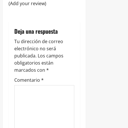
e
(Add your review)
e
n
Deja una respuesta
t
Tu dirección de correo
r
electrónico no será
publicada.
Los campos
a
obligatorios están
marcados con
*
d
Comentario
*
a
s