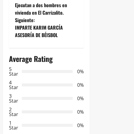
Ejecutan a dos hombres en
a
vivienda en El Carrizalito.
Siguiente:
v
IMPARTE KARIM GARCÍA
e
ASESORÍA DE BÉISBOL
g
Average Rating
a
5
0%
c
Star
4
i
0%
Star
3
ó
0%
Star
2
n
0%
Star
d
1
0%
Star