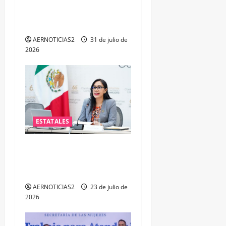
ALTO POR PROBABLE
RESPONSABILIDAD EN
DELITOS DE CORRUPCIÓN
AERNOTICIAS2
31 de julio de
2026
ESTATALES
Impulsa PAN iniciativa para
fortalecer la salud mental
de las y los policías
AERNOTICIAS2
23 de julio de
2026