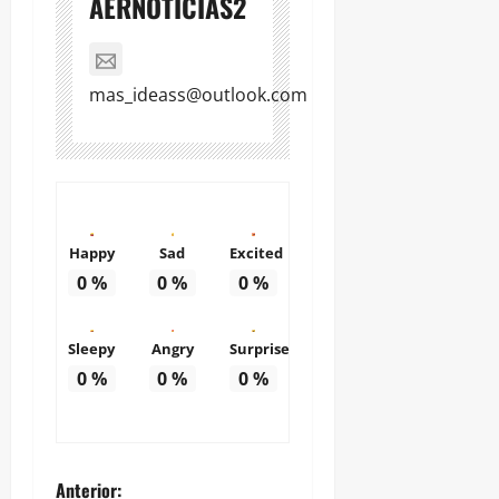
AERNOTICIAS2
mas_ideass@outlook.com
Happy
Sad
Excited
0
%
0
%
0
%
Sleepy
Angry
Surprise
0
%
0
%
0
%
N
Anterior: