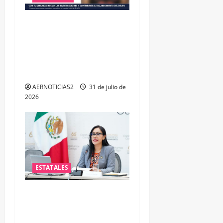
VINCULAN A PROCESO A EX
TESORERO DE APASEO EL
ALTO POR PROBABLE
RESPONSABILIDAD EN
DELITOS DE CORRUPCIÓN
AERNOTICIAS2
31 de julio de
2026
ESTATALES
Impulsa PAN iniciativa para
fortalecer la salud mental
de las y los policías