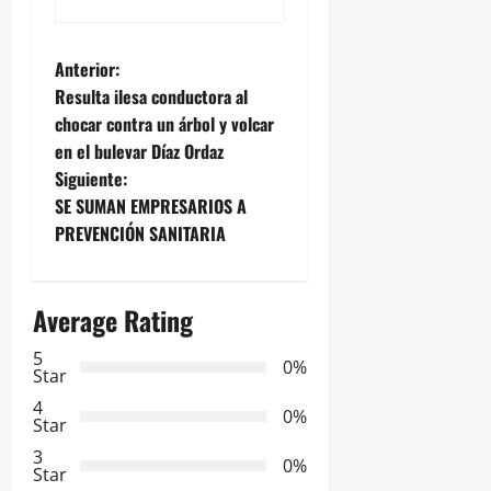
N
Anterior:
Resulta ilesa conductora al
a
chocar contra un árbol y volcar
en el bulevar Díaz Ordaz
v
Siguiente:
e
SE SUMAN EMPRESARIOS A
PREVENCIÓN SANITARIA
g
a
Average Rating
c
5
0%
Star
i
4
0%
Star
ó
3
0%
Star