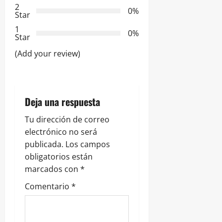
n
2
0%
Star
d
1
0%
e
Star
(Add your review)
e
n
t
Deja una respuesta
r
Tu dirección de correo
electrónico no será
a
publicada.
Los campos
obligatorios están
d
marcados con
*
a
Comentario
*
s