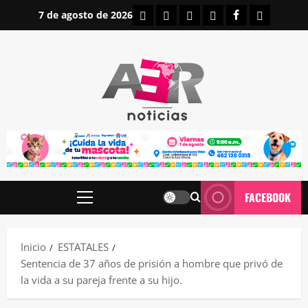
Saltar
INICIO
IRAPUATO
ESTATALES
NACIONALES
FACEBOOK
CONTAC
7 de agosto de 2026
al
contenido
FACEBOOK
Menú
principal
Inicio
ESTATALES
Sentencia de 37 años de prisión a hombre que privó de
la vida a su pareja frente a su hijo.