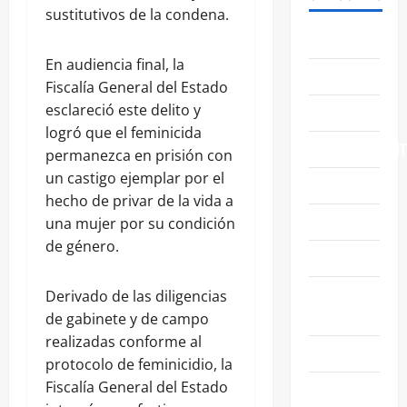
sustitutivos de la condena.
ABASOLO
En audiencia final, la
CELAYA
Fiscalía General del Estado
esclareció este delito y
EDUCACIÓN
logró que el feminicida
ENTRETENIMIENT
permanezca en prisión con
un castigo ejemplar por el
ESTATALES
hecho de privar de la vida a
FAMILIA
una mujer por su condición
de género.
GENERALES
GUANAJUATO
Derivado de las diligencias
CAPITAL
de gabinete y de campo
realizadas conforme al
IRAPUATO
protocolo de feminicidio, la
Fiscalía General del Estado
LEÓN