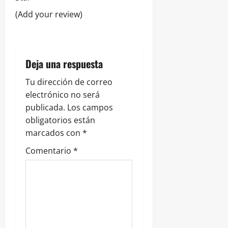
n
(Add your review)
t
r
Deja una respuesta
a
Tu dirección de correo
d
electrónico no será
publicada.
Los campos
a
obligatorios están
s
marcados con
*
Comentario
*