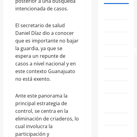
posterior a una búsqueda
intencionada de casos.
ABASOLO
CELAYA
El secretario de salud
Daniel Díaz dio a conocer
EDUCACIÓN
que es importante no bajar
la guardia, ya que se
ENTRETENIMIENT
espera un repunte de
ESTATALES
casos a nivel nacional y en
este contexto Guanajuato
FAMILIA
no está exento.
GENERALES
Ante este panorama la
GUANAJUATO
principal estrategia de
CAPITAL
control, se centra en la
IRAPUATO
eliminación de criaderos, lo
cual involucra la
LEÓN
participación y