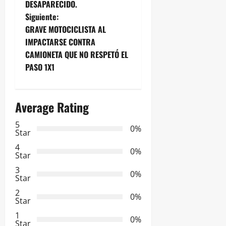
DESAPARECIDO.
e
Siguiente:
GRAVE MOTOCICLISTA AL
g
IMPACTARSE CONTRA
CAMIONETA QUE NO RESPETÓ EL
a
PASO 1X1
c
i
Average Rating
ó
5
0%
Star
n
4
0%
Star
d
3
0%
Star
e
2
0%
Star
e
1
0%
Star