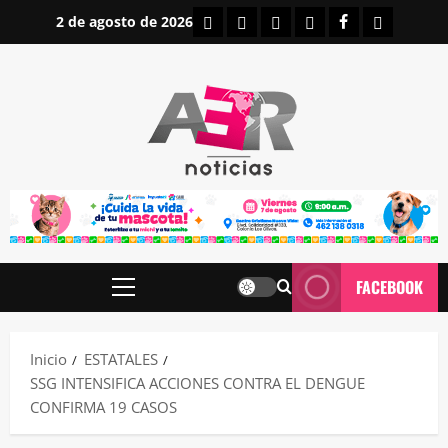
Saltar
INICIO
IRAPUATO
ESTATALES
NACIONALES
FACEBOOK
CONTAC
2 de agosto de 2026
al
contenido
FACEBOOK
Menú
principal
Inicio
ESTATALES
SSG INTENSIFICA ACCIONES CONTRA EL DENGUE
CONFIRMA 19 CASOS