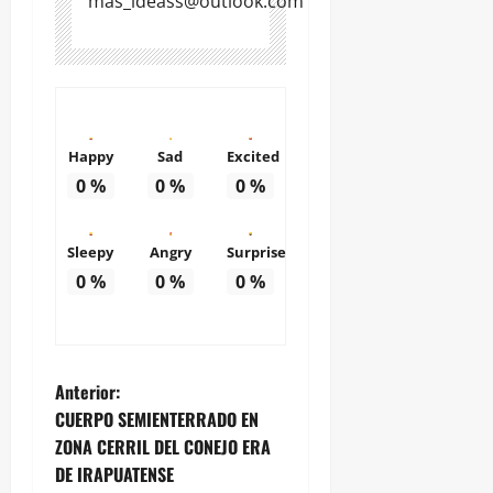
mas_ideass@outlook.com
Happy
Sad
Excited
0
%
0
%
0
%
Sleepy
Angry
Surprise
0
%
0
%
0
%
N
Anterior:
CUERPO SEMIENTERRADO EN
a
ZONA CERRIL DEL CONEJO ERA
DE IRAPUATENSE
v