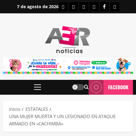
Saltar
INICIO
IRAPUATO
ESTATALES
NACIONALES
FACEBOOK
CONTAC
7 de agosto de 2026
al
contenido
FACEBOOK
Menú
principal
Inicio
ESTATALES
UNA MUJER MUERTA Y UN LESIONADO EN ATAQUE
ARMADO EN «CACHIMBA»