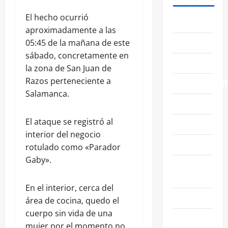
El hecho ocurrió
ABASOLO
aproximadamente a las
CELAYA
05:45 de la mañana de este
sábado, concretamente en
EDUCACIÓN
la zona de San Juan de
Razos perteneciente a
ENTRETENIMIENT
Salamanca.
ESTATALES
El ataque se registró al
FAMILIA
interior del negocio
GENERALES
rotulado como «Parador
Gaby».
GUANAJUATO
CAPITAL
En el interior, cerca del
IRAPUATO
área de cocina, quedo el
cuerpo sin vida de una
LEÓN
mujer por el momento no