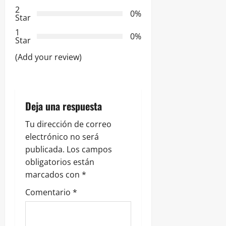
2
0%
e
Star
1
e
0%
Star
n
(Add your review)
t
r
Deja una respuesta
a
Tu dirección de correo
electrónico no será
d
publicada.
Los campos
obligatorios están
a
marcados con
*
s
Comentario
*