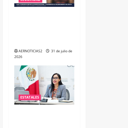
VINCULAN A PROCESO A EX
TESORERO DE APASEO EL
ALTO POR PROBABLE
RESPONSABILIDAD EN
DELITOS DE CORRUPCIÓN
AERNOTICIAS2
31 de julio de
2026
ESTATALES
Impulsa PAN iniciativa para
fortalecer la salud mental
de las y los policías