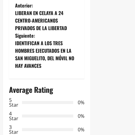
N
Anterior:
LIBERAN EN CELAYA A 24
a
CENTRO-AMERICANOS
PRIVADOS DE LA LIBERTAD
v
Siguiente:
e
IDENTIFICAN A LOS TRES
HOMBRES EJECUTADOS EN LA
g
SAN MIGUELITO, DEL MÓVIL NO
HAY AVANCES
a
c
Average Rating
i
5
0%
Star
ó
4
0%
n
Star
3
0%
d
Star