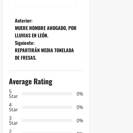
N
Anterior:
MUERE HOMBRE AHOGADO, POR
a
LLUVIAS EN LEÓN.
Siguiente:
v
REPARTIRÁN MEDIA TONELADA
e
DE FRESAS.
g
Average Rating
a
5
0%
c
Star
4
i
0%
Star
3
ó
0%
Star
2