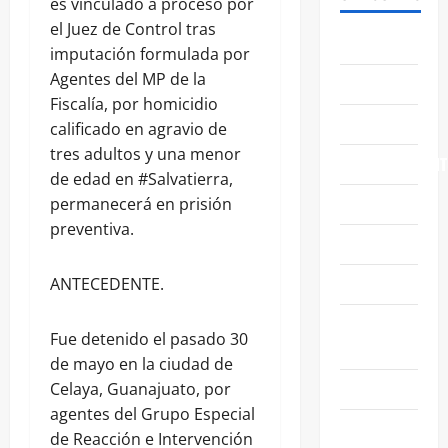
es vinculado a proceso por
el Juez de Control tras
ABASOLO
imputación formulada por
Agentes del MP de la
CELAYA
Fiscalía, por homicidio
EDUCACIÓN
calificado en agravio de
tres adultos y una menor
ENTRETENIMIENT
de edad en #Salvatierra,
ESTATALES
permanecerá en prisión
preventiva.
FAMILIA
GENERALES
ANTECEDENTE.
GUANAJUATO
Fue detenido el pasado 30
CAPITAL
de mayo en la ciudad de
IRAPUATO
Celaya, Guanajuato, por
agentes del Grupo Especial
LEÓN
de Reacción e Intervención