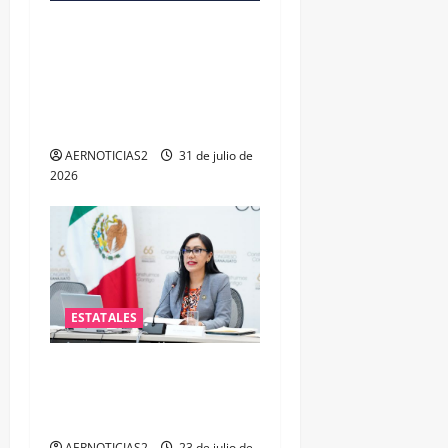
VINCULAN A PROCESO A EX
TESORERO DE APASEO EL
ALTO POR PROBABLE
RESPONSABILIDAD EN
DELITOS DE CORRUPCIÓN
AERNOTICIAS2
31 de julio de
2026
ESTATALES
Impulsa PAN iniciativa para
fortalecer la salud mental
de las y los policías
AERNOTICIAS2
23 de julio de