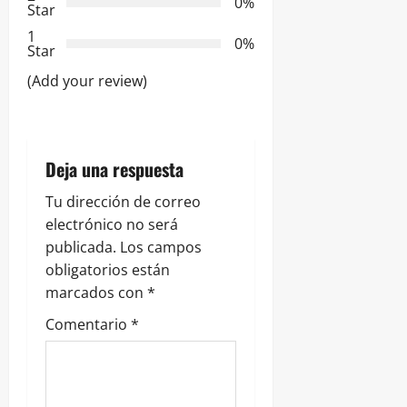
n
0%
Star
d
1
0%
Star
e
(Add your review)
e
n
Deja una respuesta
t
Tu dirección de correo
r
electrónico no será
publicada.
Los campos
a
obligatorios están
marcados con
*
d
Comentario
*
a
s