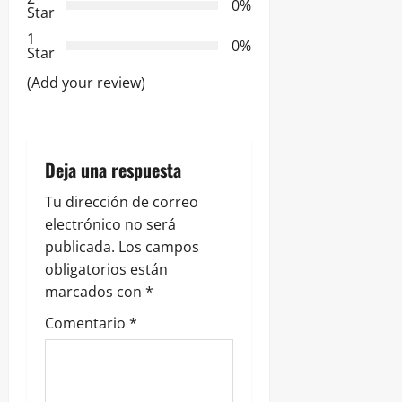
0%
Star
d
1
0%
e
Star
(Add your review)
e
n
t
Deja una respuesta
r
Tu dirección de correo
electrónico no será
a
publicada.
Los campos
obligatorios están
d
marcados con
*
a
Comentario
*
s