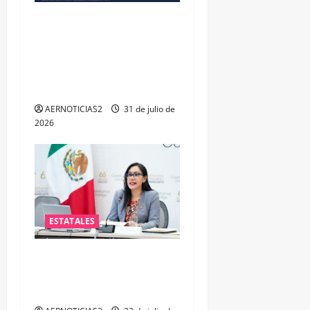
VINCULAN A PROCESO A EX
TESORERO DE APASEO EL
ALTO POR PROBABLE
RESPONSABILIDAD EN
DELITOS DE CORRUPCIÓN
AERNOTICIAS2
31 de julio de
2026
ESTATALES
Impulsa PAN iniciativa para
fortalecer la salud mental
de las y los policías