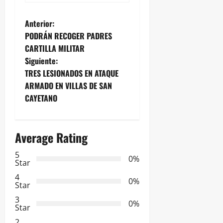
N
Anterior:
PODRÁN RECOGER PADRES
a
CARTILLA MILITAR
Siguiente:
v
TRES LESIONADOS EN ATAQUE
e
ARMADO EN VILLAS DE SAN
CAYETANO
g
a
Average Rating
c
5
0%
Star
i
4
0%
Star
ó
3
0%
Star
n
2