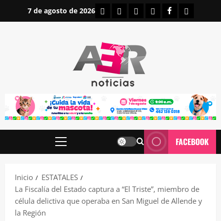
Saltar
INICIO
IRAPUATO
ESTATALES
NACIONALES
FACEBOOK
CONTAC
7 de agosto de 2026
al
contenido
FACEBOOK
Menú
principal
Inicio
ESTATALES
La Fiscalía del Estado captura a “El Triste”, miembro de
célula delictiva que operaba en San Miguel de Allende y
la Región