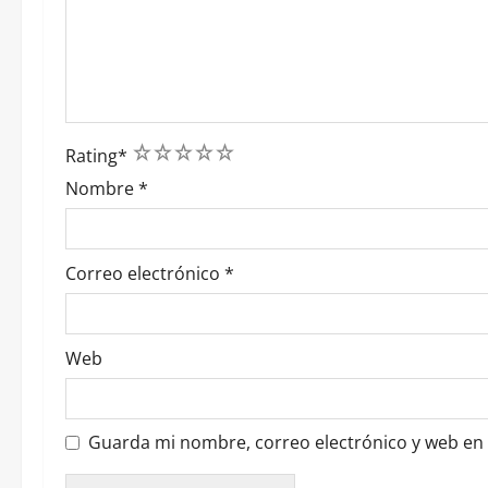
r
a
d
1
2
3
4
5
a
Rating
*
Nombre
*
s
Correo electrónico
*
Web
Guarda mi nombre, correo electrónico y web en