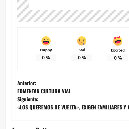
Happy
Sad
Excited
0
%
0
%
0
%
N
Anterior:
FOMENTAN CULTURA VIAL
a
Siguiente:
v
«LOS QUEREMOS DE VUELTA», EXIGEN FAMILIARES Y
e