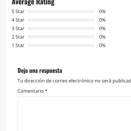
Average Rating
g
5 Star
0%
a
4 Star
0%
c
3 Star
0%
2 Star
0%
i
1 Star
0%
ó
n
Deja una respuesta
d
Tu dirección de correo electrónico no será publicad
e
Comentario
*
e
n
t